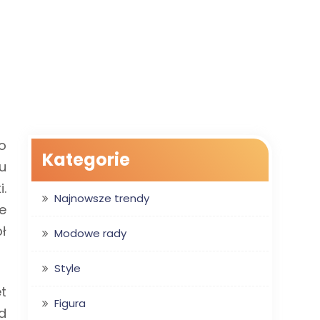
o
Kategorie
u
.
Najnowsze trendy
e
ł
Modowe rady
Style
t
Figura
d