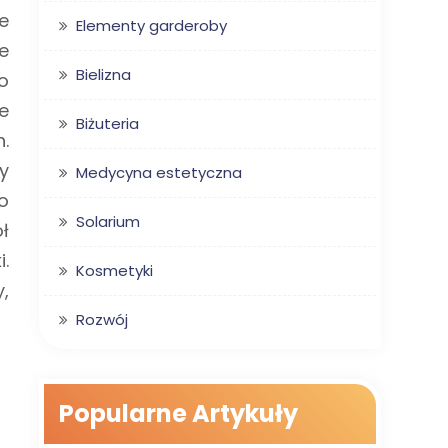
e
Elementy garderoby
e
Bielizna
o
e
Biżuteria
.
y
Medycyna estetyczna
o
Solarium
ł
.
Kosmetyki
,
Rozwój
Popularne Artykuły