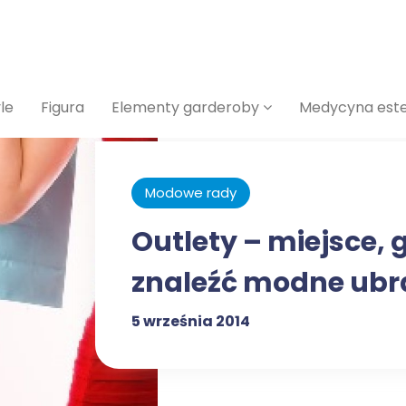
le
Figura
Elementy garderoby
Medycyna est
Modowe rady
Outlety – miejsce, 
znaleźć modne ubr
5 września 2014