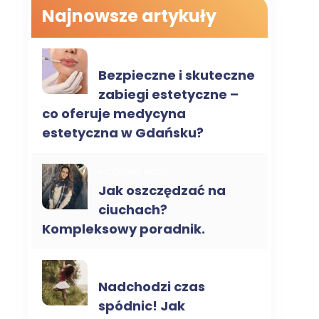
Najnowsze artykuły
MEDYCYNA ESTETYCZNA
Bezpieczne i skuteczne
zabiegi estetyczne –
co oferuje medycyna
estetyczna w Gdańsku?
MODOWE RADY
Jak oszczędzać na
ciuchach?
Kompleksowy poradnik.
MODOWE RADY
Nadchodzi czas
spódnic! Jak