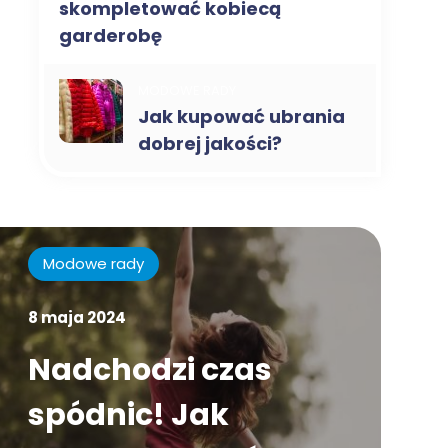
skompletować kobiecą
garderobę
MODOWE RADY
Jak kupować ubrania
dobrej jakości?
Modowe rady
8 maja 2024
Nadchodzi czas
spódnic! Jak