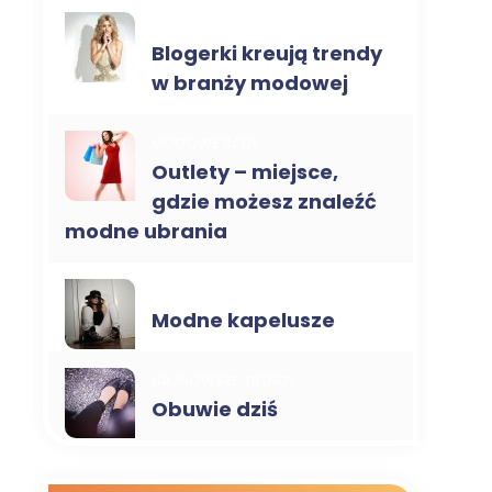
NAJNOWSZE TRENDY
Blogerki kreują trendy
w branży modowej
MODOWE RADY
Outlety – miejsce,
gdzie możesz znaleźć
modne ubrania
NAJNOWSZE TRENDY
Modne kapelusze
NAJNOWSZE TRENDY
Obuwie dziś