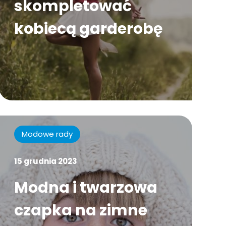
skompletować
kobiecą garderobę
Modowe rady
15 grudnia 2023
Modna i twarzowa
czapka na zimne