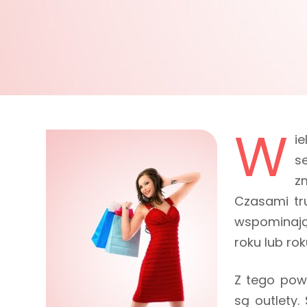
W
i
s
z
Czasami tr
wspominają
roku lub ro
Z tego pow
są outlety.