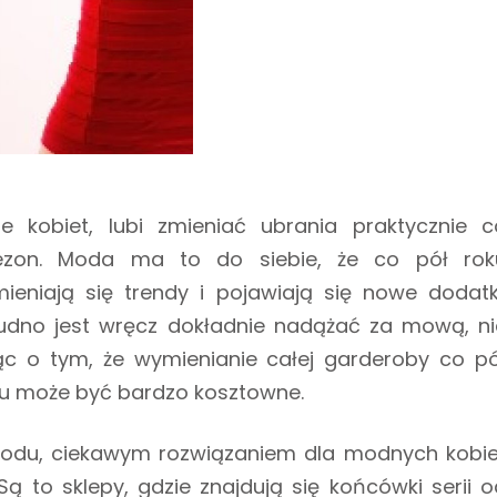
ele kobiet, lubi zmieniać ubrania praktycznie c
ezon. Moda ma to do siebie, że co pół rok
mieniają się trendy i pojawiają się nowe dodatki
udno jest wręcz dokładnie nadążać za mową, ni
c o tym, że wymienianie całej garderoby co pó
ku może być bardzo kosztowne.
odu, ciekawym rozwiązaniem dla modnych kobie
 Są to sklepy, gdzie znajdują się końcówki serii o