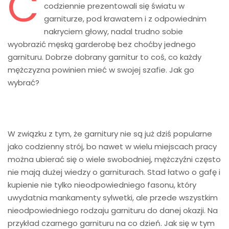
C
codziennie prezentowali się światu w
garniturze, pod krawatem i z odpowiednim
nakryciem głowy, nadal trudno sobie
wyobrazić męską garderobę bez choćby jednego
garnituru. Dobrze dobrany garnitur to coś, co każdy
mężczyzna powinien mieć w swojej szafie. Jak go
wybrać?
W związku z tym, że garnitury nie są już dziś popularne
jako codzienny strój, bo nawet w wielu miejscach pracy
można ubierać się o wiele swobodniej, mężczyźni często
nie mają dużej wiedzy o garniturach. Stad łatwo o gafę i
kupienie nie tylko nieodpowiedniego fasonu, który
uwydatnia mankamenty sylwetki, ale przede wszystkim
nieodpowiedniego rodzaju garnituru do danej okazji. Na
przykład czarnego garnituru na co dzień. Jak się w tym